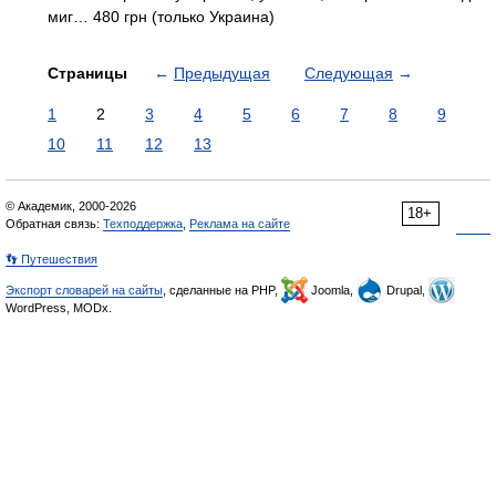
миг… 480 грн (только Украина)
Страницы
←
Предыдущая
Следующая
→
1
2
3
4
5
6
7
8
9
10
11
12
13
© Академик, 2000-2026
18+
Обратная связь:
Техподдержка
,
Реклама на сайте
👣 Путешествия
Экспорт словарей на сайты
, сделанные на PHP,
Joomla,
Drupal,
WordPress, MODx.