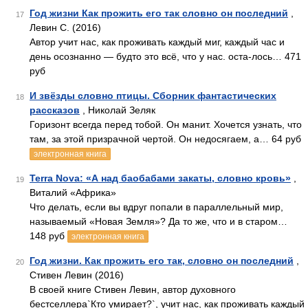
Год жизни Как прожить его так словно он последний
,
17
Левин С. (2016)
Автор учит нас, как проживать каждый миг, каждый час и
день осознанно — будто это всё, что у нас. оста-лось… 471
руб
И звёзды словно птицы. Сборник фантастических
18
рассказов
, Николай Зеляк
Горизонт всегда перед тобой. Он манит. Хочется узнать, что
там, за этой призрачной чертой. Он недосягаем, а… 64 руб
электронная книга
Terra Nova: «А над баобабами закаты, словно кровь»
,
19
Виталий «Африка»
Что делать, если вы вдруг попали в параллельный мир,
называемый «Новая Земля»? Да то же, что и в старом…
148 руб
электронная книга
Год жизни. Как прожить его так, словно он последний
,
20
Стивен Левин (2016)
В своей книге Стивен Левин, автор духовного
бестселлера`Кто умирает?`, учит нас, как проживать каждый