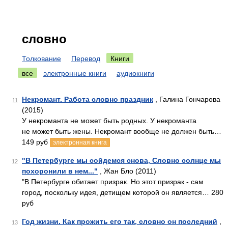
словно
Толкование
Перевод
Книги
все
электронные книги
аудиокниги
Некромант. Работа словно праздник
, Галина Гончарова
11
(2015)
У некроманта не может быть родных. У некроманта
не может быть жены. Некромант вообще не должен быть…
149 руб
электронная книга
"В Петербурге мы сойдемся снова, Словно солнце мы
12
похоронили в нем..."
, Жан Бло (2011)
"В Петербурге обитает призрак. Но этот призрак - сам
город, поскольку идея, детищем которой он является… 280
руб
Год жизни. Как прожить его так, словно он последний
,
13